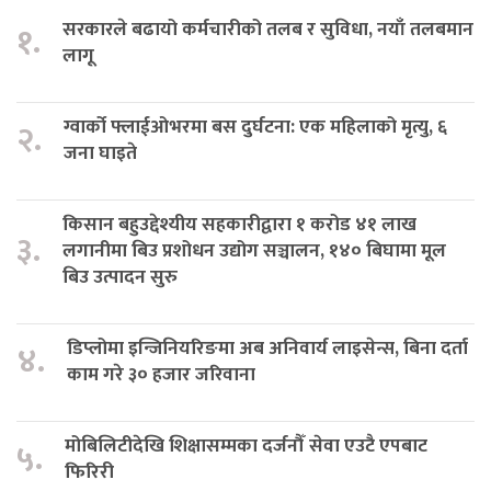
सरकारले बढायो कर्मचारीको तलब र सुविधा, नयाँ तलबमान
१.
लागू
ग्वार्को फ्लाईओभरमा बस दुर्घटना: एक महिलाको मृत्यु, ६
२.
जना घाइते
किसान बहुउद्देश्यीय सहकारीद्वारा १ करोड ४१ लाख
३.
लगानीमा बिउ प्रशोधन उद्योग सञ्चालन, १४० बिघामा मूल
बिउ उत्पादन सुरु
डिप्लोमा इन्जिनियरिङमा अब अनिवार्य लाइसेन्स, बिना दर्ता
४.
काम गरे ३० हजार जरिवाना
मोबिलिटीदेखि शिक्षासम्मका दर्जनौँ सेवा एउटै एपबाट
५.
फिरिरी