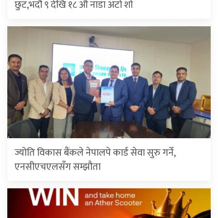
छुट,भदौ ९ देखि १८ औँ नाडा अटो शो
ज्योति विकास बैंकले नेपालपे कार्ड सेवा सुरु गर्ने,
एनसीएचएलसँग सम्झौता