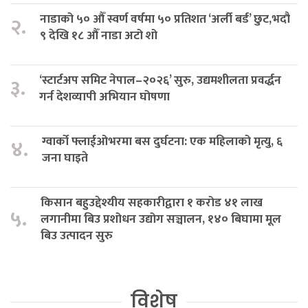
नाडाको ५० औँ स्वर्ण वर्षमा ५० प्रतिशत ‘अर्ली बर्ड’ छुट,भदौ
२.
९ देखि १८ औँ नाडा अटो शो
‘स्टार्टअप समिट नेपाल–२०२६’ सुरु, उद्यमशीलता प्रवर्द्धन
३.
गर्न देशव्यापी अभियान घोषणा
ग्वार्को फ्लाईओभरमा बस दुर्घटना: एक महिलाको मृत्यु, ६
४.
जना घाइते
किसान बहुउद्देश्यीय सहकारीद्वारा १ करोड ४१ लाख
५.
लगानीमा बिउ प्रशोधन उद्योग सञ्चालन, १४० बिघामा मूल
बिउ उत्पादन सुरु
विशेष