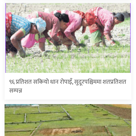
९६ प्रतिशत सकियो धान रोपाइँ, सुदूरपश्चिममा शतप्रतिशत
सम्पन्न