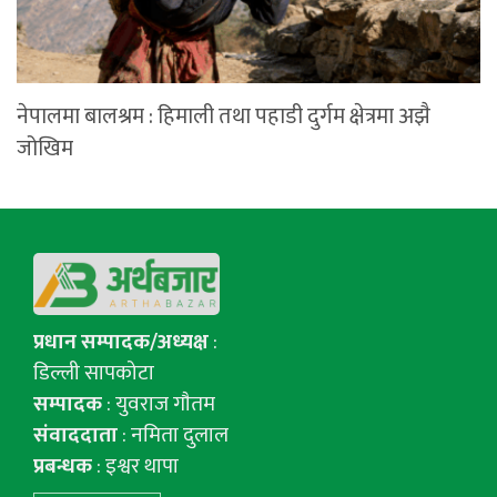
नेपालमा बालश्रम : हिमाली तथा पहाडी दुर्गम क्षेत्रमा अझै
जोखिम
प्रधान सम्पादक/अध्यक्ष
:
डिल्ली सापकोटा
सम्पादक
: युवराज गाैतम
संवाददाता
: नमिता दुलाल
प्रबन्धक
: इश्वर थापा