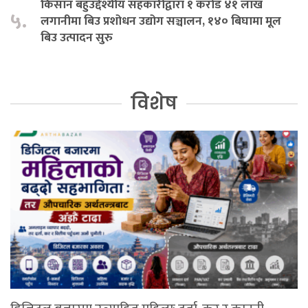
किसान बहुउद्देश्यीय सहकारीद्वारा १ करोड ४१ लाख
५.
लगानीमा बिउ प्रशोधन उद्योग सञ्चालन, १४० बिघामा मूल
बिउ उत्पादन सुरु
विशेष