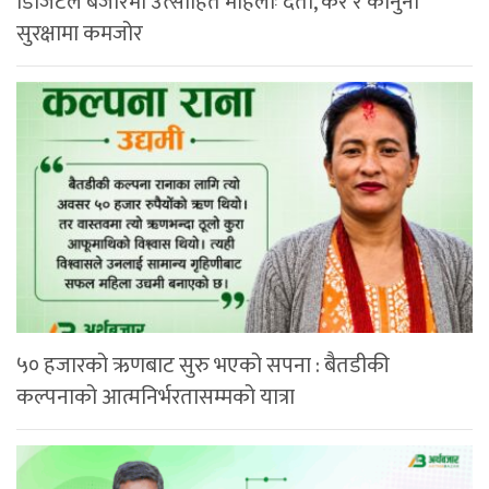
डिजिटल बजारमा उत्साहित महिलाः दर्ता, कर र कानुनी
सुरक्षामा कमजोर
५० हजारको ऋणबाट सुरु भएको सपना : बैतडीकी
कल्पनाको आत्मनिर्भरतासम्मको यात्रा