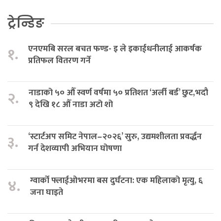
ट्रेन्डिङ
एनएमबि सरल बचत फण्ड- इ ले इकाईधनीलाई आकर्षक
१.
प्रतिफल वितरण गर्ने
नाडाको ५० औँ स्वर्ण वर्षमा ५० प्रतिशत ‘अर्ली बर्ड’ छुट,भदौ
२.
९ देखि १८ औँ नाडा अटो शो
‘स्टार्टअप समिट नेपाल–२०२६’ सुरु, उद्यमशीलता प्रवर्द्धन
३.
गर्न देशव्यापी अभियान घोषणा
ग्वार्को फ्लाईओभरमा बस दुर्घटना: एक महिलाको मृत्यु, ६
४.
जना घाइते