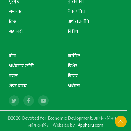
गृहपृष्ठ
कुराकानी
समाचार
बैंक / वित्त
टिप्स
अर्थ राजनीति
सहकारी
विविध
बीमा
कर्पोरेट
अर्थबजार स्टोरी
बिशेष
प्रवास
विचार
शेयर बजार
अर्थतन्त्र
©2026 Devoted for Economic Devlopment, आर्थिक विकासको
लागि समर्पित | Website by :
Appharu.com