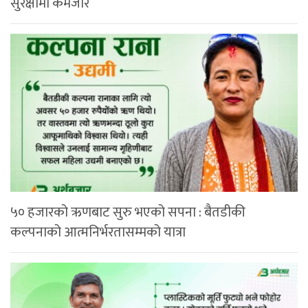
सुरक्षामा कमजोर
५० हजारको ऋणबाट सुरु भएको सपना : बैतडीकी
कल्पनाको आत्मनिर्भरतासम्मको यात्रा