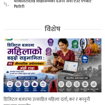
मोबिलिटीदेखि शिक्षासम्मका दर्जनौँ सेवा एउटै एपबाट
५.
फिरिरी
विशेष
डिजिटल बजारमा उत्साहित महिलाः दर्ता, कर र कानुनी