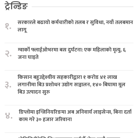
ट्रेन्डिङ
सरकारले बढायो कर्मचारीको तलब र सुविधा, नयाँ तलबमान
१.
लागू
ग्वार्को फ्लाईओभरमा बस दुर्घटना: एक महिलाको मृत्यु, ६
२.
जना घाइते
किसान बहुउद्देश्यीय सहकारीद्वारा १ करोड ४१ लाख
३.
लगानीमा बिउ प्रशोधन उद्योग सञ्चालन, १४० बिघामा मूल
बिउ उत्पादन सुरु
डिप्लोमा इन्जिनियरिङमा अब अनिवार्य लाइसेन्स, बिना दर्ता
४.
काम गरे ३० हजार जरिवाना