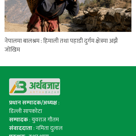
नेपालमा बालश्रम : हिमाली तथा पहाडी दुर्गम क्षेत्रमा अझै
जोखिम
प्रधान सम्पादक/अध्यक्ष
:
डिल्ली सापकोटा
सम्पादक
: युवराज गाैतम
संवाददाता
: नमिता दुलाल