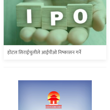
होटल सिराईचुलीले आईपीओ निष्कासन गर्ने