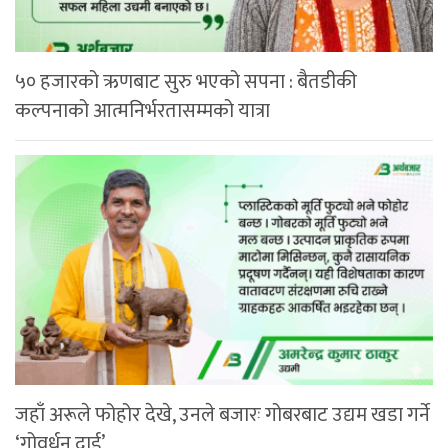
५० हजारको ऋणबाट सुरु भएको सपना : बैतडीकी
कल्पनाको आत्मनिर्भरतासम्मको यात्रा
जहाँ अरूले फोहोर देखे, उनले बजारः गोबरबाट उद्यम खडा गर्ने
‘गोवर्धन दाई’