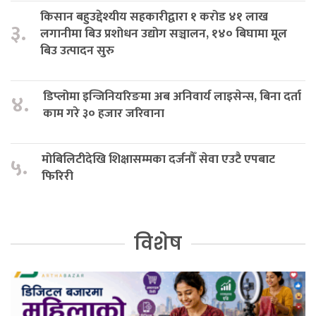
किसान बहुउद्देश्यीय सहकारीद्वारा १ करोड ४१ लाख
३.
लगानीमा बिउ प्रशोधन उद्योग सञ्चालन, १४० बिघामा मूल
बिउ उत्पादन सुरु
डिप्लोमा इन्जिनियरिङमा अब अनिवार्य लाइसेन्स, बिना दर्ता
४.
काम गरे ३० हजार जरिवाना
मोबिलिटीदेखि शिक्षासम्मका दर्जनौँ सेवा एउटै एपबाट
५.
फिरिरी
विशेष