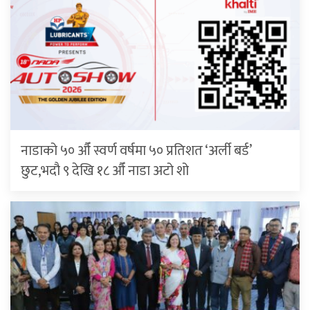
नाडाको ५० औँ स्वर्ण वर्षमा ५० प्रतिशत ‘अर्ली बर्ड’
छुट,भदौ ९ देखि १८ औँ नाडा अटो शो