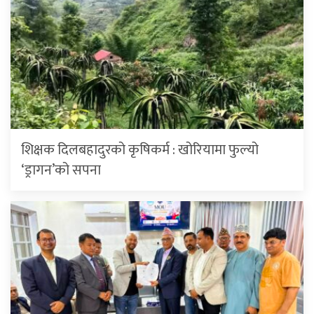
शिक्षक दिलबहादुरको कृषिकर्म : खोरियामा फुल्यो
‘ड्रागन’को सपना