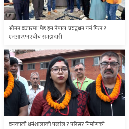
ओमन बजारमा ‘मेड इन नेपाल’ प्रवद्र्धन गर्न फिन र
एनआरएनएबीच समझदारी
वनकाली धर्मशालाको पर्खाल र परिसर निर्माणको