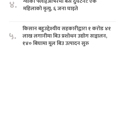
ग्वार्को फ्लाईओभरमा बस दुर्घटना: एक
४.
महिलाको मृत्यु, ६ जना घाइते
किसान बहुउद्देश्यीय सहकारीद्वारा १ करोड ४१
५.
लाख लगानीमा बिउ प्रशोधन उद्योग सञ्चालन,
१४० बिघामा मूल बिउ उत्पादन सुरु