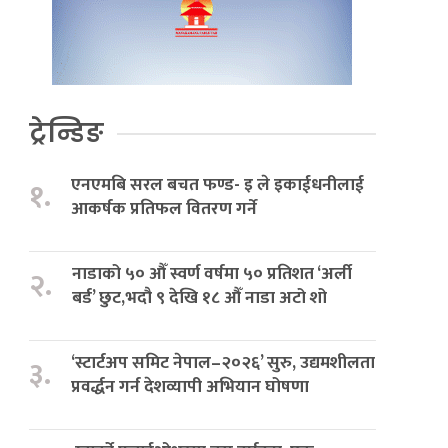
ट्रेन्डिङ
एनएमबि सरल बचत फण्ड- इ ले इकाईधनीलाई
१.
आकर्षक प्रतिफल वितरण गर्ने
नाडाको ५० औँ स्वर्ण वर्षमा ५० प्रतिशत ‘अर्ली
२.
बर्ड’ छुट,भदौ ९ देखि १८ औँ नाडा अटो शो
‘स्टार्टअप समिट नेपाल–२०२६’ सुरु, उद्यमशीलता
३.
प्रवर्द्धन गर्न देशव्यापी अभियान घोषणा