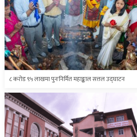
८ करोड ९५ लाखमा पुनःनिर्मित महाङ्काल सत्तल उद्घाटन