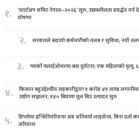
‘स्टार्टअप समिट नेपाल–२०२६’ सुरु, उद्यमशीलता प्रवर्द्धन गर्न
१.
घोषणा
२.
सरकारले बढायो कर्मचारीको तलब र सुविधा, नयाँ तल
३.
ग्वार्को फ्लाईओभरमा बस दुर्घटना: एक महिलाको मृत्यु, 
किसान बहुउद्देश्यीय सहकारीद्वारा १ करोड ४१ लाख लगानीमा
४.
उद्योग सञ्चालन, १४० बिघामा मूल बिउ उत्पादन सुरु
डिप्लोमा इन्जिनियरिङमा अब अनिवार्य लाइसेन्स, बिना दर्ता क
५.
जरिवाना