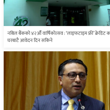
नबिल बैंकको ४२औँ वार्षिकोत्सव : ‘लाइफटाइम फ्री’ क्रेडिट का
घरबाटै आवेदन दिन सकिने