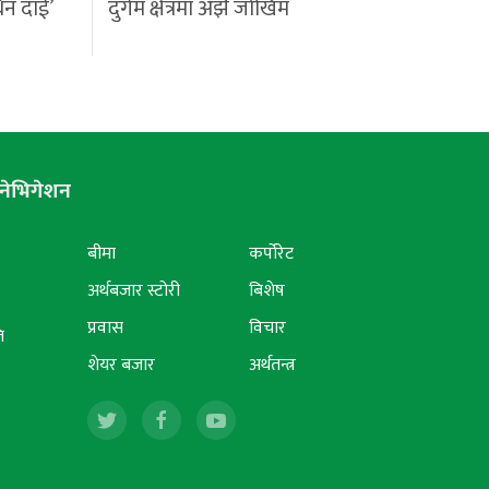
्धन दाई’
दुर्गम क्षेत्रमा अझै जोखिम
नेभिगेशन
बीमा
कर्पोरेट
अर्थबजार स्टोरी
बिशेष
प्रवास
विचार
ि
शेयर बजार
अर्थतन्त्र