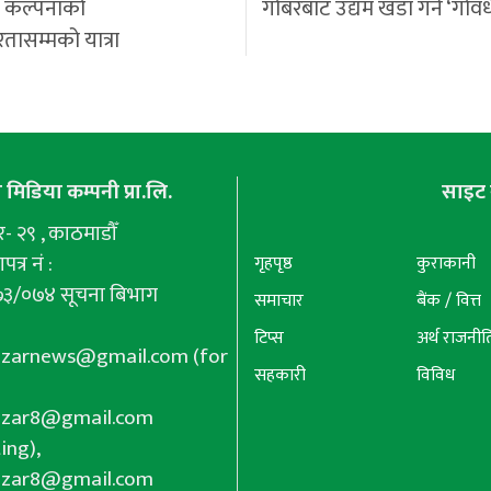
ी कल्पनाको
गोबरबाट उद्यम खडा गर्ने ‘गोवर
रतासम्मको यात्रा
मिडिया कम्पनी प्रा.लि.
साइट 
 २९ , काठमाडौँ
पत्र नं :
गृहपृष्ठ
कुराकानी
७३/०७४ सूचना बिभाग
समाचार
बैंक / वित्त
टिप्स
अर्थ राजनीत
azarnews@gmail.com
(for
सहकारी
विविध
azar8@gmail.com
ing),
azar8@gmail.com