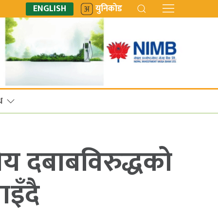
ENGLISH
युनिकोड
ध
षीय दबाबविरुद्धको
ाइँदै