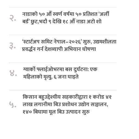
नाडाको ५० औँ स्वर्ण वर्षमा ५० प्रतिशत ‘अर्ली
२.
बर्ड’ छुट,भदौ ९ देखि १८ औँ नाडा अटो शो
‘स्टार्टअप समिट नेपाल–२०२६’ सुरु, उद्यमशीलता
३.
प्रवर्द्धन गर्न देशव्यापी अभियान घोषणा
ग्वार्को फ्लाईओभरमा बस दुर्घटना: एक
४.
महिलाको मृत्यु, ६ जना घाइते
किसान बहुउद्देश्यीय सहकारीद्वारा १ करोड ४१
५.
लाख लगानीमा बिउ प्रशोधन उद्योग सञ्चालन,
१४० बिघामा मूल बिउ उत्पादन सुरु