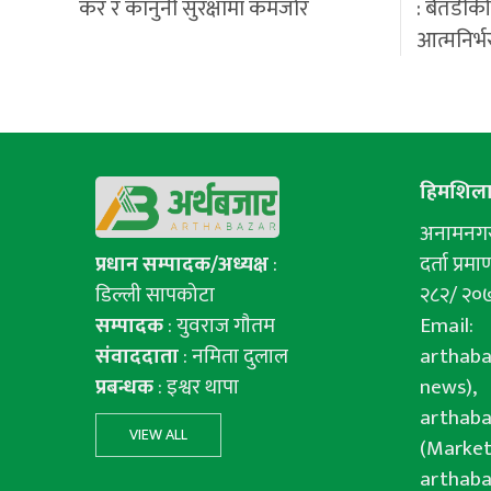
कर र कानुनी सुरक्षामा कमजोर
: बैतडीक
आत्मनिर्भ
हिमशिला 
अनामनगर-
प्रधान सम्पादक/अध्यक्ष
:
दर्ता प्रमाण
डिल्ली सापकोटा
२८२/ २०
सम्पादक
: युवराज गाैतम
Email:
संवाददाता
: नमिता दुलाल
arthab
प्रबन्धक
: इश्वर थापा
news),
arthab
VIEW ALL
(Market
arthab