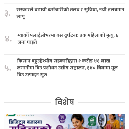
सरकारले बढायो कर्मचारीको तलब र सुविधा, नयाँ तलबमान
३.
लागू
ग्वार्को फ्लाईओभरमा बस दुर्घटना: एक महिलाको मृत्यु, ६
४.
जना घाइते
किसान बहुउद्देश्यीय सहकारीद्वारा १ करोड ४१ लाख
५.
लगानीमा बिउ प्रशोधन उद्योग सञ्चालन, १४० बिघामा मूल
बिउ उत्पादन सुरु
विशेष