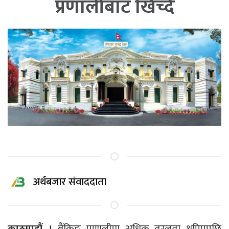
प्रणालीबाट खिच्दै
अर्थबजार संवाददाता
काठमाडौं ।
बैंकिङ प्रणालीमा अधिक तरलता थुप्रिएपछि