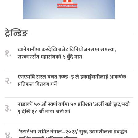
ट्रेन्डिङ
खानेपानीमा करदेखि बजेट विनियोजनसम्म समस्या,
१.
सरकारसँग महासंघको ५ बुँदे माग
एनएमबि सरल बचत फण्ड- इ ले इकाईधनीलाई आकर्षक
२.
प्रतिफल वितरण गर्ने
नाडाको ५० औँ स्वर्ण वर्षमा ५० प्रतिशत ‘अर्ली बर्ड’ छुट,भदौ
३.
९ देखि १८ औँ नाडा अटो शो
‘स्टार्टअप समिट नेपाल–२०२६’ सुरु, उद्यमशीलता प्रवर्द्धन
४.