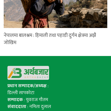
नेपालमा बालश्रम : हिमाली तथा पहाडी दुर्गम क्षेत्रमा अझै
जोखिम
प्रधान सम्पादक/अध्यक्ष
:
डिल्ली सापकोटा
सम्पादक
: युवराज गाैतम
संवाददाता
: नमिता दुलाल