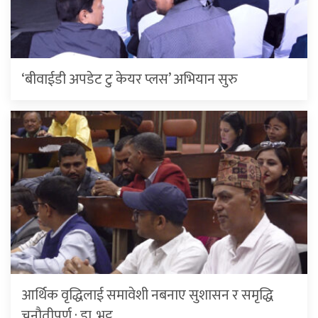
‘बीवाईडी अपडेट टु केयर प्लस’ अभियान सुरु
आर्थिक वृद्धिलाई समावेशी नबनाए सुशासन र समृद्धि
चुनौतीपूर्ण : डा. भट्ट