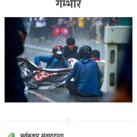
गम्भीर
अर्थबजार संवाददाता