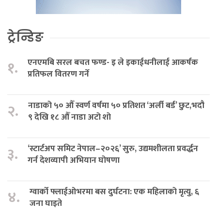
ट्रेन्डिङ
एनएमबि सरल बचत फण्ड- इ ले इकाईधनीलाई आकर्षक
१.
प्रतिफल वितरण गर्ने
नाडाको ५० औँ स्वर्ण वर्षमा ५० प्रतिशत ‘अर्ली बर्ड’ छुट,भदौ
२.
९ देखि १८ औँ नाडा अटो शो
‘स्टार्टअप समिट नेपाल–२०२६’ सुरु, उद्यमशीलता प्रवर्द्धन
३.
गर्न देशव्यापी अभियान घोषणा
ग्वार्को फ्लाईओभरमा बस दुर्घटना: एक महिलाको मृत्यु, ६
४.
जना घाइते