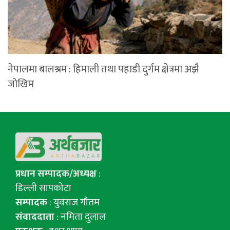
नेपालमा बालश्रम : हिमाली तथा पहाडी दुर्गम क्षेत्रमा अझै
जोखिम
प्रधान सम्पादक/अध्यक्ष
:
डिल्ली सापकोटा
सम्पादक
: युवराज गाैतम
संवाददाता
: नमिता दुलाल