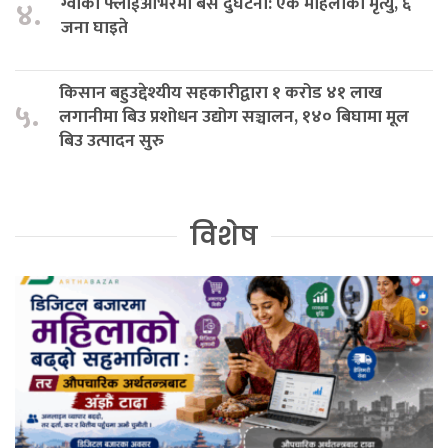
ग्वार्को फ्लाईओभरमा बस दुर्घटना: एक महिलाको मृत्यु, ६
४.
जना घाइते
किसान बहुउद्देश्यीय सहकारीद्वारा १ करोड ४१ लाख
५.
लगानीमा बिउ प्रशोधन उद्योग सञ्चालन, १४० बिघामा मूल
बिउ उत्पादन सुरु
विशेष