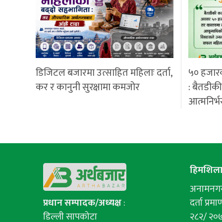
डिजिटल बजारमा उत्साहित महिलाः दर्ता,
५० हजार
कर र कानुनी सुरक्षामा कमजोर
: बैतडीक
आत्मनिर्भ
हिमशिला 
अनामनगर-
प्रधान सम्पादक/अध्यक्ष
:
दर्ता प्रमाण
डिल्ली सापकोटा
२८२/ २०