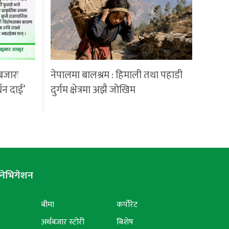
बजारः
नेपालमा बालश्रम : हिमाली तथा पहाडी
्धन दाई’
दुर्गम क्षेत्रमा अझै जोखिम
नेभिगेशन
बीमा
कर्पोरेट
अर्थबजार स्टोरी
बिशेष