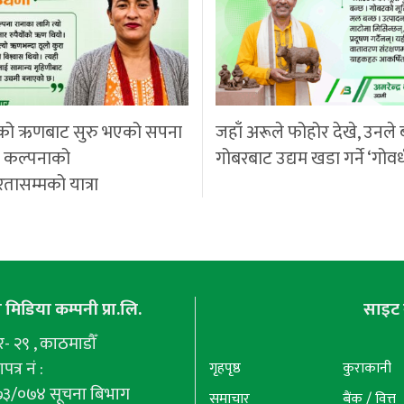
को ऋणबाट सुरु भएको सपना
जहाँ अरूले फोहोर देखे, उनले 
ी कल्पनाको
गोबरबाट उद्यम खडा गर्ने ‘गोवर
रतासम्मको यात्रा
मिडिया कम्पनी प्रा.लि.
साइट 
 २९ , काठमाडौँ
पत्र नं :
गृहपृष्ठ
कुराकानी
७३/०७४ सूचना बिभाग
समाचार
बैंक / वित्त