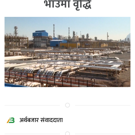
भाउमा वृद्धि
अर्थबजार संवाददाता