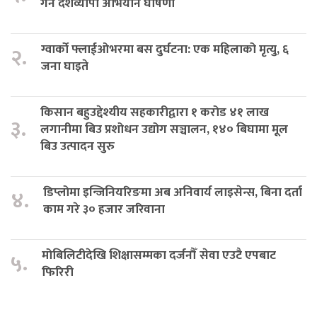
गर्न देशव्यापी अभियान घोषणा
ग्वार्को फ्लाईओभरमा बस दुर्घटना: एक महिलाको मृत्यु, ६
२.
जना घाइते
किसान बहुउद्देश्यीय सहकारीद्वारा १ करोड ४१ लाख
३.
लगानीमा बिउ प्रशोधन उद्योग सञ्चालन, १४० बिघामा मूल
बिउ उत्पादन सुरु
डिप्लोमा इन्जिनियरिङमा अब अनिवार्य लाइसेन्स, बिना दर्ता
४.
काम गरे ३० हजार जरिवाना
मोबिलिटीदेखि शिक्षासम्मका दर्जनौँ सेवा एउटै एपबाट
५.
फिरिरी