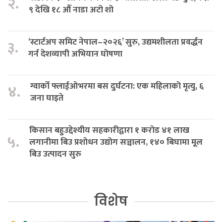
२.
९ देखि १८ औँ नाडा अटो शो
‘स्टार्टअप समिट नेपाल–२०२६’ सुरु, उद्यमशीलता प्रवर्द्धन
३.
गर्न देशव्यापी अभियान घोषणा
ग्वार्को फ्लाईओभरमा बस दुर्घटना: एक महिलाको मृत्यु, ६
४.
जना घाइते
किसान बहुउद्देश्यीय सहकारीद्वारा १ करोड ४१ लाख
५.
लगानीमा बिउ प्रशोधन उद्योग सञ्चालन, १४० बिघामा मूल
बिउ उत्पादन सुरु
विशेष