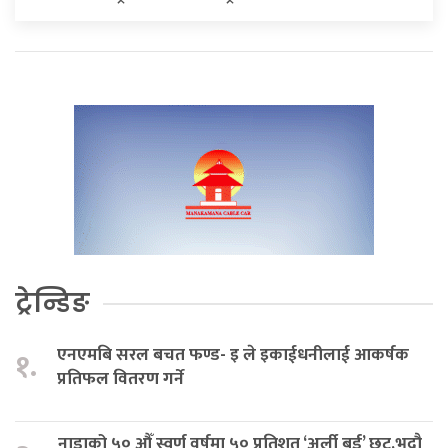
ट्रेन्डिङ
एनएमबि सरल बचत फण्ड- इ ले इकाईधनीलाई आकर्षक
१.
प्रतिफल वितरण गर्ने
नाडाको ५० औँ स्वर्ण वर्षमा ५० प्रतिशत ‘अर्ली बर्ड’ छुट,भदौ