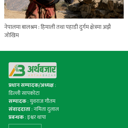
नेपालमा बालश्रम : हिमाली तथा पहाडी दुर्गम क्षेत्रमा अझै
जोखिम
प्रधान सम्पादक/अध्यक्ष
:
डिल्ली सापकोटा
सम्पादक
: युवराज गाैतम
संवाददाता
: नमिता दुलाल
प्रबन्धक
: इश्वर थापा