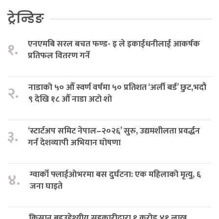
ट्रेन्डिङ
एनएमबि सरल बचत फण्ड- इ ले इकाईधनीलाई आकर्षक
१.
प्रतिफल वितरण गर्ने
नाडाको ५० औँ स्वर्ण वर्षमा ५० प्रतिशत ‘अर्ली बर्ड’ छुट,भदौ
२.
९ देखि १८ औँ नाडा अटो शो
‘स्टार्टअप समिट नेपाल–२०२६’ सुरु, उद्यमशीलता प्रवर्द्धन
३.
गर्न देशव्यापी अभियान घोषणा
ग्वार्को फ्लाईओभरमा बस दुर्घटना: एक महिलाको मृत्यु, ६
४.
जना घाइते
किसान बहुउद्देश्यीय सहकारीद्वारा १ करोड ४१ लाख