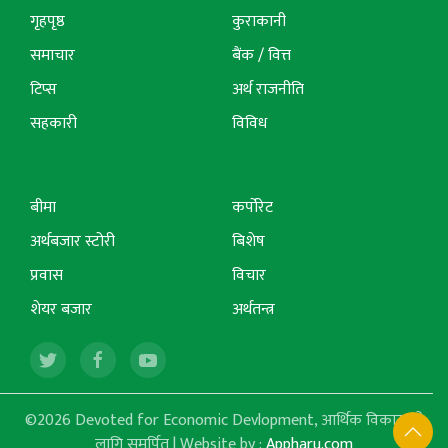
गृहपृष्ठ
कुराकानी
समाचार
बैंक / वित्त
टिप्स
अर्थ राजनीति
सहकारी
विविध
बीमा
कर्पोरेट
अर्थबजार स्टोरी
बिशेष
प्रवास
विचार
शेयर बजार
अर्थतन्त्र
©2026 Devoted for Economic Devlopment, आर्थिक विकासको
लागि समर्पित | Website by :
Appharu.com