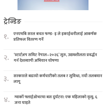
ट्रेन्डिङ
एनएमबि सरल बचत फण्ड- इ ले इकाईधनीलाई आकर्षक
१.
प्रतिफल वितरण गर्ने
‘स्टार्टअप समिट नेपाल–२०२६’ सुरु, उद्यमशीलता प्रवर्द्धन
२.
गर्न देशव्यापी अभियान घोषणा
सरकारले बढायो कर्मचारीको तलब र सुविधा, नयाँ तलबमान
३.
लागू
ग्वार्को फ्लाईओभरमा बस दुर्घटना: एक महिलाको मृत्यु, ६
४.
जना घाइते