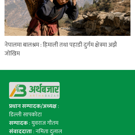
नेपालमा बालश्रम : हिमाली तथा पहाडी दुर्गम क्षेत्रमा अझै
जोखिम
प्रधान सम्पादक/अध्यक्ष
:
डिल्ली सापकोटा
सम्पादक
: युवराज गाैतम
संवाददाता
: नमिता दुलाल