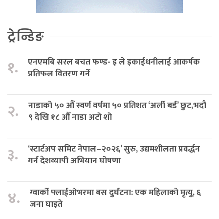
ट्रेन्डिङ
एनएमबि सरल बचत फण्ड- इ ले इकाईधनीलाई आकर्षक
१.
प्रतिफल वितरण गर्ने
नाडाको ५० औँ स्वर्ण वर्षमा ५० प्रतिशत ‘अर्ली बर्ड’ छुट,भदौ
२.
९ देखि १८ औँ नाडा अटो शो
‘स्टार्टअप समिट नेपाल–२०२६’ सुरु, उद्यमशीलता प्रवर्द्धन
३.
गर्न देशव्यापी अभियान घोषणा
ग्वार्को फ्लाईओभरमा बस दुर्घटना: एक महिलाको मृत्यु, ६
४.
जना घाइते