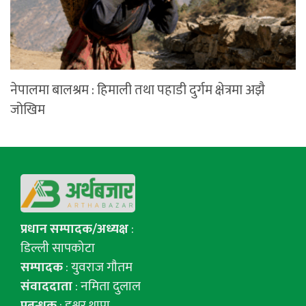
नेपालमा बालश्रम : हिमाली तथा पहाडी दुर्गम क्षेत्रमा अझै
जोखिम
प्रधान सम्पादक/अध्यक्ष
:
डिल्ली सापकोटा
सम्पादक
: युवराज गाैतम
संवाददाता
: नमिता दुलाल
प्रबन्धक
: इश्वर थापा