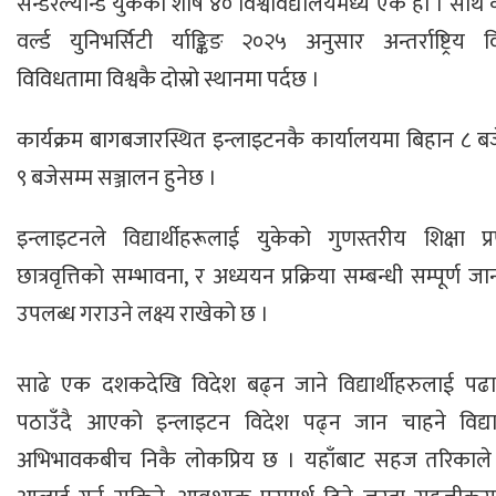
सन्डरल्यान्ड युकेको शीर्ष ४० विश्वविद्यालयमध्ये एक हो । साथै 
वर्ल्ड युनिभर्सिटी र्याङ्किङ २०२५ अनुसार अन्तर्राष्ट्रिय विद्
विविधतामा विश्वकै दोस्रो स्थानमा पर्दछ ।
कार्यक्रम बागबजारस्थित इन्लाइटनकै कार्यालयमा बिहान ८ ब
९ बजेसम्म सञ्जालन हुनेछ ।
इन्लाइटनले विद्यार्थीहरूलाई युकेको गुणस्तरीय शिक्षा प्
छात्रवृत्तिको सम्भावना, र अध्ययन प्रक्रिया सम्बन्धी सम्पूर्ण ज
उपलब्ध गराउने लक्ष्य राखेको छ ।
साढे एक दशकदेखि विदेश बढ्न जाने विद्यार्थीहरुलाई पढाउ
पठाउँदै आएको इन्लाइटन विदेश पढ्न जान चाहने विद्यार
अभिभावकबीच निकै लोकप्रिय छ । यहाँबाट सहज तरिकाले