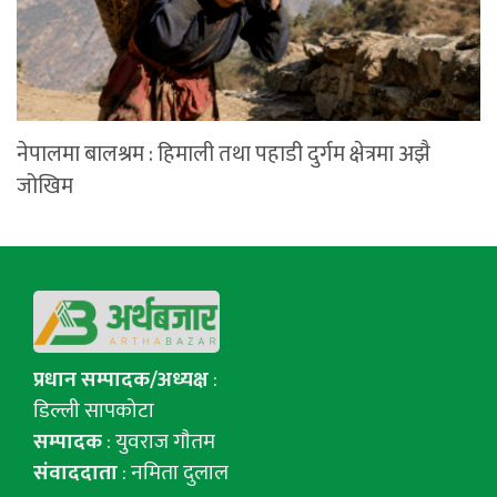
नेपालमा बालश्रम : हिमाली तथा पहाडी दुर्गम क्षेत्रमा अझै
जोखिम
प्रधान सम्पादक/अध्यक्ष
:
डिल्ली सापकोटा
सम्पादक
: युवराज गाैतम
संवाददाता
: नमिता दुलाल