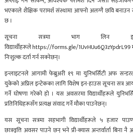
अप्लाई गर्न सकिने, आवश्यक परामर्श दिने जस्ता सहजीकरण 
भएकाले शैक्षिक परामर्श संस्थामा आफ्नो अलग्गै छवि बनाउ
छ ।
सूचना सत्रमा भाग लिन इच्
विद्यार्थीहरूले https://forms.gle/1UvHUu6Q3zYpdrL99 म
निःशुल्क दर्ता गर्न सक्नेछन्।
इन्लाइटनले आगामी फेब्रुअरी १९ मा युनिभर्सिटी अफ सन्डरल्
युकेको अप्रिल इन्टेकका लागि विशेष इन-हाउस सूचना सत्र आ
गर्ने घोषणा गरेको हो । यस अवसरमा विद्यार्थीहरूले युनिभर्
प्रतिनिधिहरूसँग प्रत्यक्ष संवाद गर्ने मौका पाउनेछन्।
यस सूचना सत्रमा सहभागी विद्यार्थीहरूले ५ हजार पाउण्
छात्रवृत्ति अवसर पाउने छन् भने प्री-क्यास अन्तर्वार्ता बिना नै