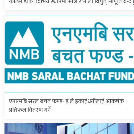
काठमाडौंका विभिन्न स्थानमा आज र भोली विद्युत् आपूर्ति बन्द ह
एनएमबि सरल बचत फण्ड- इ ले इकाईधनीलाई आकर्षक
प्रतिफल वितरण गर्ने