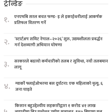
ट्रेन्डिङ
एनएमबि सरल बचत फण्ड- इ ले इकाईधनीलाई आकर्षक
१.
प्रतिफल वितरण गर्ने
‘स्टार्टअप समिट नेपाल–२०२६’ सुरु, उद्यमशीलता प्रवर्द्धन
२.
गर्न देशव्यापी अभियान घोषणा
सरकारले बढायो कर्मचारीको तलब र सुविधा, नयाँ तलबमान
३.
लागू
ग्वार्को फ्लाईओभरमा बस दुर्घटना: एक महिलाको मृत्यु, ६
४.
जना घाइते
किसान बहुउद्देश्यीय सहकारीद्वारा १ करोड ४१ लाख
५.
लगानीमा बिउ प्रशोधन उद्योग सञ्चालन, १४० बिघामा मूल