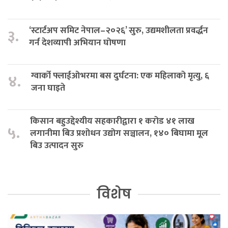
‘स्टार्टअप समिट नेपाल–२०२६’ सुरु, उद्यमशीलता प्रवर्द्धन
३.
गर्न देशव्यापी अभियान घोषणा
ग्वार्को फ्लाईओभरमा बस दुर्घटना: एक महिलाको मृत्यु, ६
४.
जना घाइते
किसान बहुउद्देश्यीय सहकारीद्वारा १ करोड ४१ लाख
५.
लगानीमा बिउ प्रशोधन उद्योग सञ्चालन, १४० बिघामा मूल
बिउ उत्पादन सुरु
विशेष