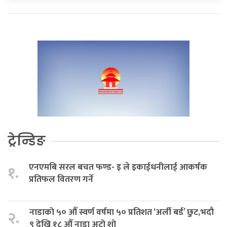
ट्रेन्डिङ
एनएमबि सरल बचत फण्ड- इ ले इकाईधनीलाई आकर्षक
१.
प्रतिफल वितरण गर्ने
नाडाको ५० औँ स्वर्ण वर्षमा ५० प्रतिशत ‘अर्ली बर्ड’ छुट,भदौ
२.
९ देखि १८ औँ नाडा अटो शो