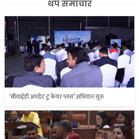
थप समाचार
‘बीवाईडी अपडेट टु केयर प्लस’ अभियान सुरु