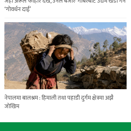
जहाँ अरूले फोहोर देखे, उनले बजारः गोबरबाट उद्यम खडा गर्ने
‘गोवर्धन दाई’
नेपालमा बालश्रम : हिमाली तथा पहाडी दुर्गम क्षेत्रमा अझै
जोखिम