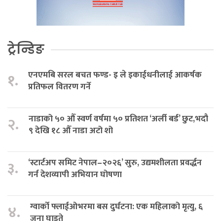
ट्रेन्डिङ
एनएमबि सरल बचत फण्ड- इ ले इकाईधनीलाई आकर्षक
१.
प्रतिफल वितरण गर्ने
नाडाको ५० औँ स्वर्ण वर्षमा ५० प्रतिशत ‘अर्ली बर्ड’ छुट,भदौ
२.
९ देखि १८ औँ नाडा अटो शो
‘स्टार्टअप समिट नेपाल–२०२६’ सुरु, उद्यमशीलता प्रवर्द्धन
३.
गर्न देशव्यापी अभियान घोषणा
ग्वार्को फ्लाईओभरमा बस दुर्घटना: एक महिलाको मृत्यु, ६
४.
जना घाइते