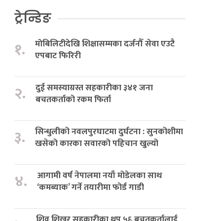
ट्रेन्डिङ
मोबिलिटीदेखि शिक्षासम्मका दर्जनौँ सेवा एउटै
१.
एपबाट फिरिरी
दुई समस्याग्रस्त सहकारीका ३४१ जना
२.
बचतकर्ताको रकम फिर्ता
सिन्धुलीको नवलपुरघाटमा दुर्घटना : सुनकोशीमा
३.
खसेको कारका सवारको पहिचान खुल्यो
आगामी वर्ष नेपालमा नयाँ मोडेलका साथ
४.
‘कमब्याक’ गर्ने तयारीमा फोर्ड गाडी
शिव शिखर सहकारीका थप ५६ बचतकर्तालाई