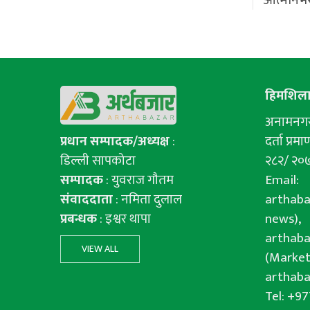
हिमशिला 
अनामनगर-
प्रधान सम्पादक/अध्यक्ष
:
दर्ता प्रमाण
डिल्ली सापकोटा
२८२/ २०
सम्पादक
: युवराज गाैतम
Email:
संवाददाता
: नमिता दुलाल
arthab
प्रबन्धक
: इश्वर थापा
news),
arthab
VIEW ALL
(Market
arthab
Tel: +9