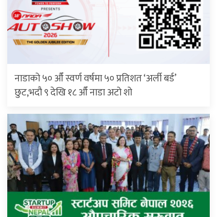
नाडाको ५० औँ स्वर्ण वर्षमा ५० प्रतिशत ‘अर्ली बर्ड’
छुट,भदौ ९ देखि १८ औँ नाडा अटो शो