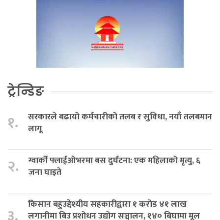
ट्रेन्डिङ
सरकारले बढायो कर्मचारीको तलब र सुविधा, नयाँ तलबमान
१.
लागू
ग्वार्को फ्लाईओभरमा बस दुर्घटना: एक महिलाको मृत्यु, ६
२.
जना घाइते
किसान बहुउद्देश्यीय सहकारीद्वारा १ करोड ४१ लाख
३.
लगानीमा बिउ प्रशोधन उद्योग सञ्चालन, १४० बिघामा मूल