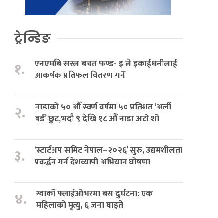
ट्रेन्डिङ
एनएमबि सरल बचत फण्ड- इ ले इकाईधनीलाई
१.
आकर्षक प्रतिफल वितरण गर्ने
नाडाको ५० औँ स्वर्ण वर्षमा ५० प्रतिशत ‘अर्ली
२.
बर्ड’ छुट,भदौ ९ देखि १८ औँ नाडा अटो शो
‘स्टार्टअप समिट नेपाल–२०२६’ सुरु, उद्यमशीलता
३.
प्रवर्द्धन गर्न देशव्यापी अभियान घोषणा
ग्वार्को फ्लाईओभरमा बस दुर्घटना: एक
४.
महिलाको मृत्यु, ६ जना घाइते