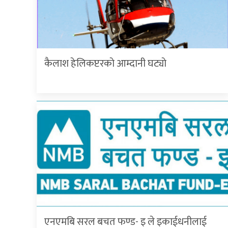
कैलाश हेलिकप्टरकाे आम्दानी घट्याे
एनएमबि सरल बचत फण्ड- इ ले इकाईधनीलाई