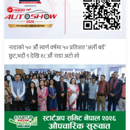
नाडाको ५० औँ स्वर्ण वर्षमा ५० प्रतिशत ‘अर्ली बर्ड’
छुट,भदौ ९ देखि १८ औँ नाडा अटो शो