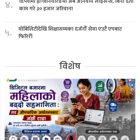
डिप्लोमा इन्जिनियरिङमा अब अनिवार्य लाइसेन्स, बिना दर्ता
४.
काम गरे ३० हजार जरिवाना
मोबिलिटीदेखि शिक्षासम्मका दर्जनौँ सेवा एउटै एपबाट
५.
फिरिरी
विशेष