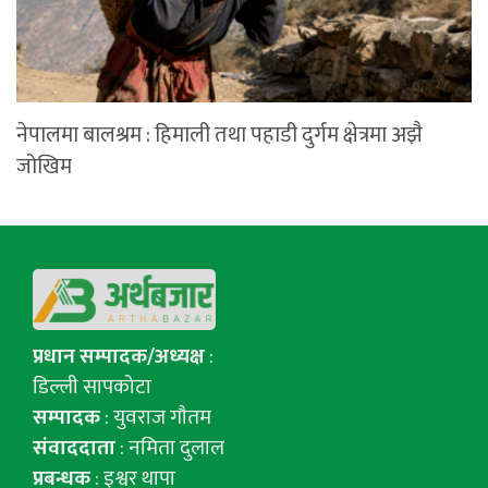
नेपालमा बालश्रम : हिमाली तथा पहाडी दुर्गम क्षेत्रमा अझै
जोखिम
प्रधान सम्पादक/अध्यक्ष
:
डिल्ली सापकोटा
सम्पादक
: युवराज गाैतम
संवाददाता
: नमिता दुलाल
प्रबन्धक
: इश्वर थापा