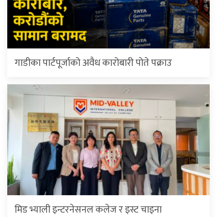
गाडीका पार्टपूर्जाको अवैध कारोबारी पोते प‌क्राउ
मिड भ्याली इन्टरनेसनल कलेज र इस्ट चाइना