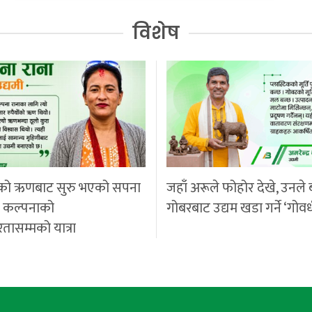
विशेष
को ऋणबाट सुरु भएको सपना
जहाँ अरूले फोहोर देखे, उनले 
ी कल्पनाको
गोबरबाट उद्यम खडा गर्ने ‘गोवर
रतासम्मको यात्रा