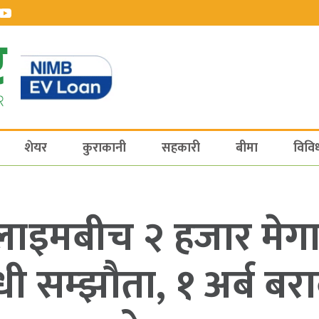
शेयर
कुराकानी
सहकारी
बीमा
विवि
ोक्लाइमबीच २ हजार मेगा
ी सम्झौता, १ अर्ब बराब