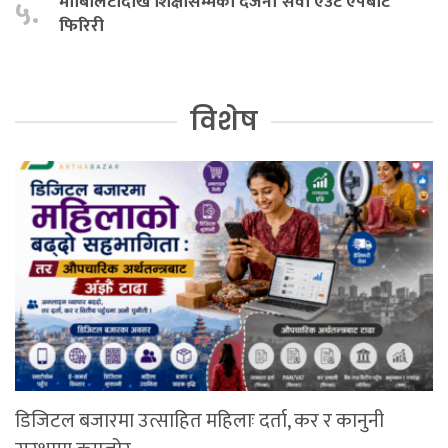
मोबिलिटीदेखि शिक्षासम्मका दर्जनौँ सेवा एउटै एपबाट
५.
फिरिरी
विशेष
डिजिटल बजारमा उत्साहित महिलाः दर्ता, कर र कानुनी