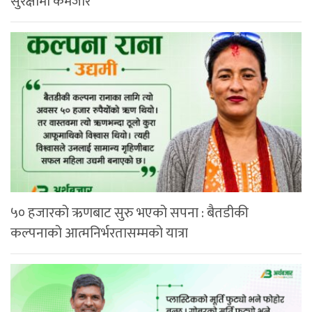
सुरक्षामा कमजोर
५० हजारको ऋणबाट सुरु भएको सपना : बैतडीकी
कल्पनाको आत्मनिर्भरतासम्मको यात्रा