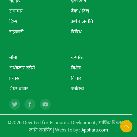
गृहपृष्ठ
कुराकानी
समाचार
बैंक / वित्त
टिप्स
अर्थ राजनीति
सहकारी
विविध
बीमा
कर्पोरेट
अर्थबजार स्टोरी
बिशेष
प्रवास
विचार
शेयर बजार
अर्थतन्त्र
©2026 Devoted for Economic Devlopment, आर्थिक विकासको
लागि समर्पित | Website by :
Appharu.com