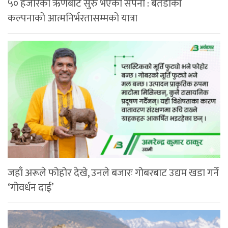
५० हजारको ऋणबाट सुरु भएको सपना : बैतडीकी
कल्पनाको आत्मनिर्भरतासम्मको यात्रा
जहाँ अरूले फोहोर देखे, उनले बजारः गोबरबाट उद्यम खडा गर्ने
‘गोवर्धन दाई’