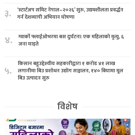
‘स्टार्टअप समिट नेपाल–२०२६’ सुरु, उद्यमशीलता प्रवर्द्धन
३.
गर्न देशव्यापी अभियान घोषणा
ग्वार्को फ्लाईओभरमा बस दुर्घटना: एक महिलाको मृत्यु, ६
४.
जना घाइते
किसान बहुउद्देश्यीय सहकारीद्वारा १ करोड ४१ लाख
५.
लगानीमा बिउ प्रशोधन उद्योग सञ्चालन, १४० बिघामा मूल
बिउ उत्पादन सुरु
विशेष