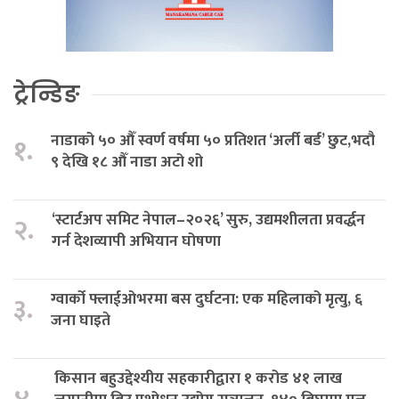
ट्रेन्डिङ
नाडाको ५० औँ स्वर्ण वर्षमा ५० प्रतिशत ‘अर्ली बर्ड’ छुट,भदौ
१.
९ देखि १८ औँ नाडा अटो शो
‘स्टार्टअप समिट नेपाल–२०२६’ सुरु, उद्यमशीलता प्रवर्द्धन
२.
गर्न देशव्यापी अभियान घोषणा
ग्वार्को फ्लाईओभरमा बस दुर्घटना: एक महिलाको मृत्यु, ६
३.
जना घाइते
किसान बहुउद्देश्यीय सहकारीद्वारा १ करोड ४१ लाख