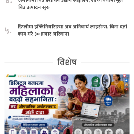
४.
लगानीमा बिउ प्रशोधन उद्योग सञ्चालन, १४० बिघामा मूल
बिउ उत्पादन सुरु
डिप्लोमा इन्जिनियरिङमा अब अनिवार्य लाइसेन्स, बिना दर्ता
५.
काम गरे ३० हजार जरिवाना
विशेष