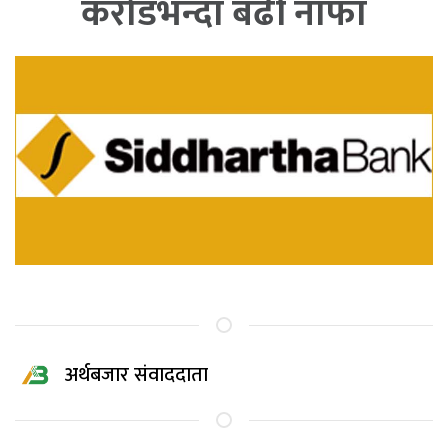
करोडभन्दा बढी नाफा
अर्थबजार संवाददाता