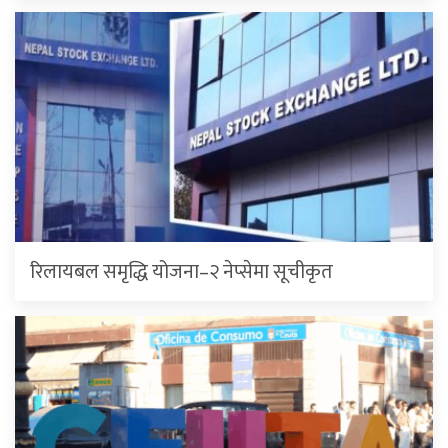
रिलायबल समृद्धि योजना–२ नेप्सेमा सूचीकृत