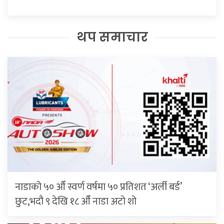
थप समाचार
नाडाको ५० औँ स्वर्ण वर्षमा ५० प्रतिशत ‘अर्ली बर्ड’
छुट,भदौ ९ देखि १८ औँ नाडा अटो शो