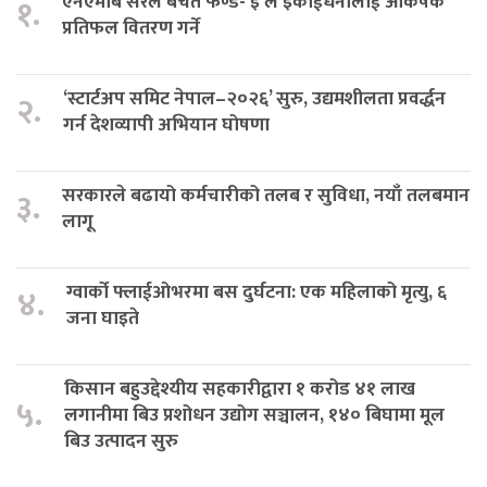
एनएमबि सरल बचत फण्ड- इ ले इकाईधनीलाई आकर्षक
१.
प्रतिफल वितरण गर्ने
‘स्टार्टअप समिट नेपाल–२०२६’ सुरु, उद्यमशीलता प्रवर्द्धन
२.
गर्न देशव्यापी अभियान घोषणा
सरकारले बढायो कर्मचारीको तलब र सुविधा, नयाँ तलबमान
३.
लागू
ग्वार्को फ्लाईओभरमा बस दुर्घटना: एक महिलाको मृत्यु, ६
४.
जना घाइते
किसान बहुउद्देश्यीय सहकारीद्वारा १ करोड ४१ लाख
५.
लगानीमा बिउ प्रशोधन उद्योग सञ्चालन, १४० बिघामा मूल
बिउ उत्पादन सुरु