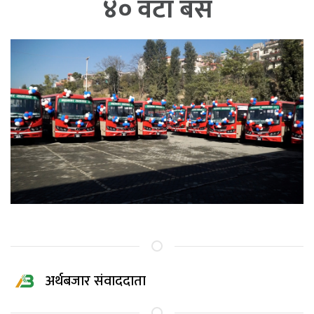
४० वटा बस
अर्थबजार संवाददाता