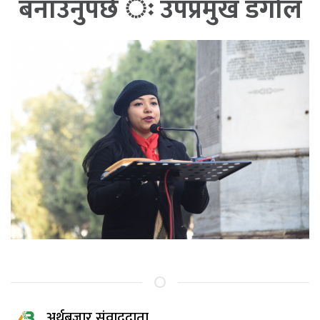
बनाउनुपर्छ ः उपप्रमुख डंगोल
अर्थबजार संवाददाता