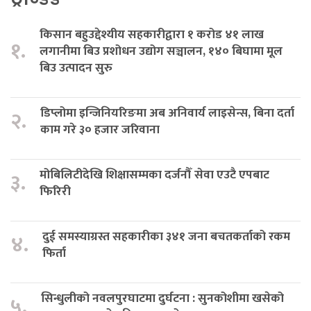
किसान बहुउद्देश्यीय सहकारीद्वारा १ करोड ४१ लाख
१.
लगानीमा बिउ प्रशोधन उद्योग सञ्चालन, १४० बिघामा मूल
बिउ उत्पादन सुरु
डिप्लोमा इन्जिनियरिङमा अब अनिवार्य लाइसेन्स, बिना दर्ता
२.
काम गरे ३० हजार जरिवाना
मोबिलिटीदेखि शिक्षासम्मका दर्जनौँ सेवा एउटै एपबाट
३.
फिरिरी
दुई समस्याग्रस्त सहकारीका ३४१ जना बचतकर्ताको रकम
४.
फिर्ता
सिन्धुलीको नवलपुरघाटमा दुर्घटना : सुनकोशीमा खसेको
५.