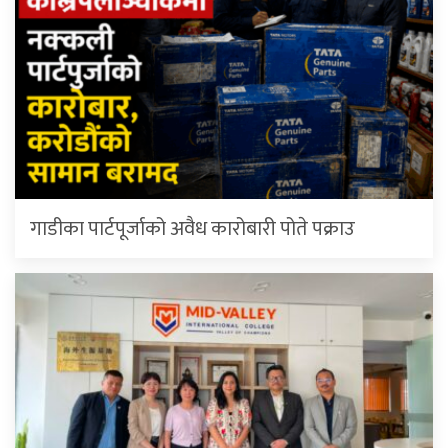
गाडीका पार्टपूर्जाको अवैध कारोबारी पोते प‌क्राउ