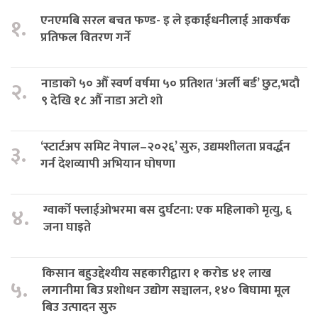
एनएमबि सरल बचत फण्ड- इ ले इकाईधनीलाई आकर्षक
१.
प्रतिफल वितरण गर्ने
नाडाको ५० औँ स्वर्ण वर्षमा ५० प्रतिशत ‘अर्ली बर्ड’ छुट,भदौ
२.
९ देखि १८ औँ नाडा अटो शो
‘स्टार्टअप समिट नेपाल–२०२६’ सुरु, उद्यमशीलता प्रवर्द्धन
३.
गर्न देशव्यापी अभियान घोषणा
ग्वार्को फ्लाईओभरमा बस दुर्घटना: एक महिलाको मृत्यु, ६
४.
जना घाइते
किसान बहुउद्देश्यीय सहकारीद्वारा १ करोड ४१ लाख
५.
लगानीमा बिउ प्रशोधन उद्योग सञ्चालन, १४० बिघामा मूल
बिउ उत्पादन सुरु