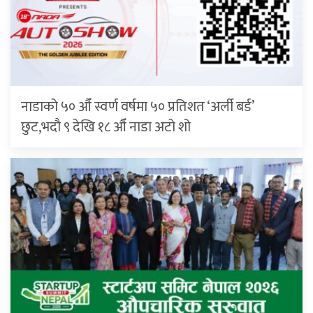
नाडाको ५० औँ स्वर्ण वर्षमा ५० प्रतिशत ‘अर्ली बर्ड’
छुट,भदौ ९ देखि १८ औँ नाडा अटो शो