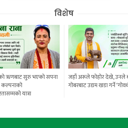
विशेष
को ऋणबाट सुरु भएको सपना
जहाँ अरूले फोहोर देखे, उनले 
ी कल्पनाको
गोबरबाट उद्यम खडा गर्ने ‘गोवर
रतासम्मको यात्रा