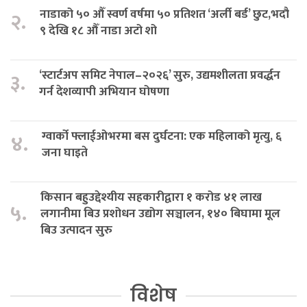
नाडाको ५० औँ स्वर्ण वर्षमा ५० प्रतिशत ‘अर्ली बर्ड’ छुट,भदौ
२.
९ देखि १८ औँ नाडा अटो शो
‘स्टार्टअप समिट नेपाल–२०२६’ सुरु, उद्यमशीलता प्रवर्द्धन
३.
गर्न देशव्यापी अभियान घोषणा
ग्वार्को फ्लाईओभरमा बस दुर्घटना: एक महिलाको मृत्यु, ६
४.
जना घाइते
किसान बहुउद्देश्यीय सहकारीद्वारा १ करोड ४१ लाख
५.
लगानीमा बिउ प्रशोधन उद्योग सञ्चालन, १४० बिघामा मूल
बिउ उत्पादन सुरु
विशेष