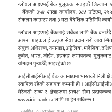
ग्लोबल आइएमई बैंक मुलुकका सतहत्तरै जिल्लामा शाख
। बैंकको ३५४ शाखा कार्यालय, ३८४ एटिएम, २५५ श
संकलन काउन्टर तथा ३ वटा बैदेशिक प्रतिनिधि कार्या
ग्लोबल आइएमई बैंकलाई सबैंका लागि बैंक बनाउँदै 
आफ्ना ग्राहकलाई उत्कृष्ट सेवा प्रदान गरी लावान्भि
संयुक्त अधिराज्य, क्यानाडा, अष्ट्रेलिया, मलेसिया, द
कुवेत, भारत, जोर्डन, हङकङ लगायतका मुलुकबाट रेमिट
योगदान पुर्‍याउँदै आइरहेको छ ।
आईसीआईसीआई बैंक क्यानाडामा भारतको निजी क्षेत
स्वामित्व रहेको सहायक कम्पनी हो । आईसीआईसीआई बैं
धेरैजसो राज्य र क्षेत्रहरूमा प्रत्यक्ष सेवा प्र
www.icicibank.ca लागि मा हेर्न सकिन्छ ।
प्रकाशित : 23 October, 2024 5:53 pm