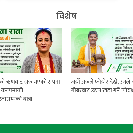
विशेष
को ऋणबाट सुरु भएको सपना
जहाँ अरूले फोहोर देखे, उनले 
ी कल्पनाको
गोबरबाट उद्यम खडा गर्ने ‘गोवर
रतासम्मको यात्रा