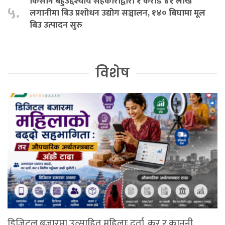
किसान बहुउद्देश्यीय सहकारीद्वारा १ करोड ४१ लाख
५.
लगानीमा बिउ प्रशोधन उद्योग सञ्चालन, १४० बिघामा मूल
बिउ उत्पादन सुरु
विशेष
डिजिटल बजारमा उत्साहित महिलाः दर्ता, कर र कानुनी