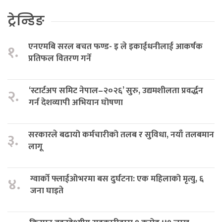
ट्रेन्डिङ
एनएमबि सरल बचत फण्ड- इ ले इकाईधनीलाई आकर्षक
१.
प्रतिफल वितरण गर्ने
‘स्टार्टअप समिट नेपाल–२०२६’ सुरु, उद्यमशीलता प्रवर्द्धन
२.
गर्न देशव्यापी अभियान घोषणा
सरकारले बढायो कर्मचारीको तलब र सुविधा, नयाँ तलबमान
३.
लागू
ग्वार्को फ्लाईओभरमा बस दुर्घटना: एक महिलाको मृत्यु, ६
४.
जना घाइते