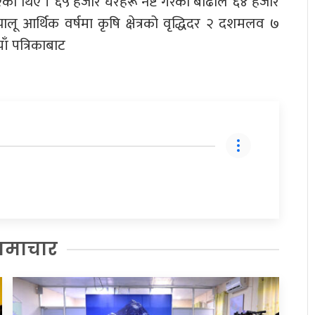
का थिए । ६५ हजार घरहरू नष्ट गरेको बाढीले ६४ हजार
लू आर्थिक वर्षमा कृषि क्षेत्रको वृद्धिदर २ दशमलव ७
ाँ पत्रिकाबाट
समाचार