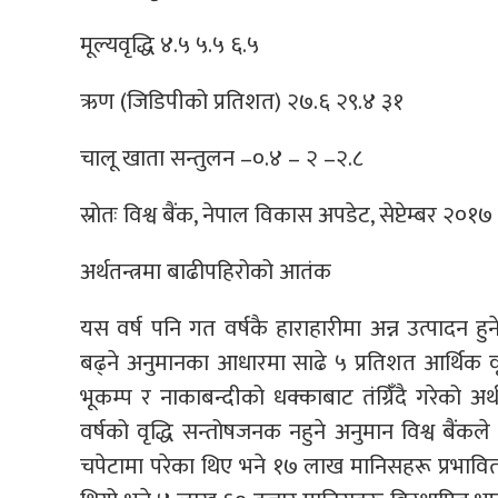
मूल्यवृद्धि ४.५ ५.५ ६.५
ऋण (जिडिपीको प्रतिशत) २७.६ २९.४ ३१
चालू खाता सन्तुलन –०.४ – २ –२.८
स्रोतः विश्व बैंक, नेपाल विकास अपडेट, सेप्टेम्बर २०१७
अर्थतन्त्रमा बाढीपहिरोको आतंक
यस वर्ष पनि गत वर्षकै हाराहारीमा अन्न उत्पादन हुन
बढ्ने अनुमानका आधारमा साढे ५ प्रतिशत आर्थिक वृद्ध
भूकम्प र नाकाबन्दीको धक्काबाट तंग्रिंँदै गरेको अ
वर्षको वृद्धि सन्तोषजनक नहुने अनुमान विश्व बैंक
चपेटामा परेका थिए भने १७ लाख मानिसहरू प्रभावि